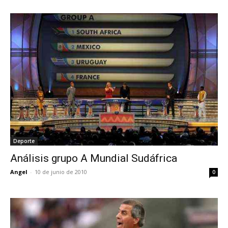
Deporte
Análisis grupo A Mundial Sudáfrica
Angel
-
10 de junio de 2010
0