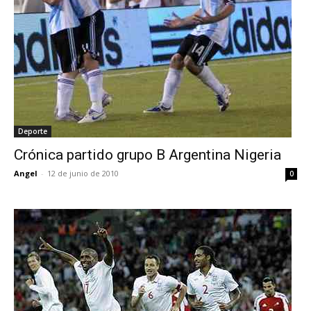
Deporte
Crónica partido grupo B Argentina Nigeria
Angel
-
12 de junio de 2010
0