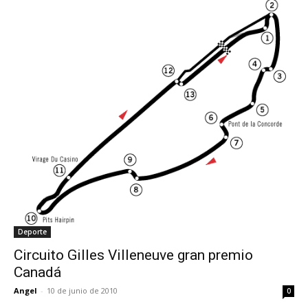
Deporte
Circuito Gilles Villeneuve gran premio
Canadá
Angel
-
10 de junio de 2010
0