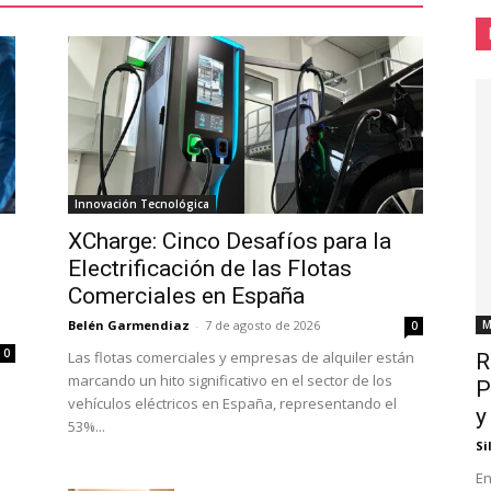
Innovación Tecnológica
XCharge: Cinco Desafíos para la
Electrificación de las Flotas
Comerciales en España
M
Belén Garmendiaz
-
7 de agosto de 2026
0
0
Las flotas comerciales y empresas de alquiler están
R
marcando un hito significativo en el sector de los
P
vehículos eléctricos en España, representando el
y
53%...
Si
En