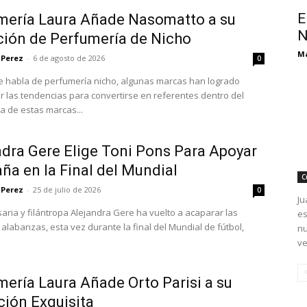
E
mería Laura Añade Nasomatto a su
N
ción de Perfumería de Nicho
M
 Perez
-
6 de agosto de 2026
0
 habla de perfumería nicho, algunas marcas han logrado
r las tendencias para convertirse en referentes dentro del
a de estas marcas...
ndra Gere Elige Toni Pons Para Apoyar
ña en la Final del Mundial
C
 Perez
-
25 de julio de 2026
0
Ju
aria y filántropa Alejandra Gere ha vuelto a acaparar las
es
alabanzas, esta vez durante la final del Mundial de fútbol,
nu
ve
mería Laura Añade Orto Parisi a su
ción Exquisita