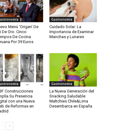
astronomía
Gastronomía
evo Menú ‘Origen’ De
Cuidado Solar: La
ti De Oro: Cinco
Importancia de Examinar
empos De Cocina
Manchas y Lunares
ruana Por 39 Euros
astronomía
Gastronomía
F Construcciones
La Nueva Generación del
plía Su Presencia
Snacking Saludable:
gital con una Nueva
Maltchies Chile&Lima
b de Reformas en
Desembarca en España
drid