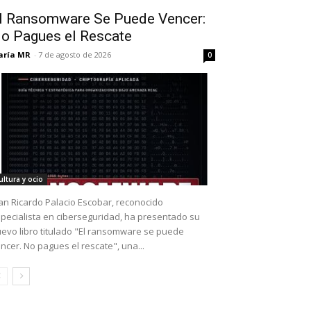
l Ransomware Se Puede Vencer:
o Pagues el Rescate
aría MR
-
7 de agosto de 2026
0
ultura y ocio
an Ricardo Palacio Escobar, reconocido
pecialista en ciberseguridad, ha presentado su
evo libro titulado "El ransomware se puede
ncer. No pagues el rescate", una...