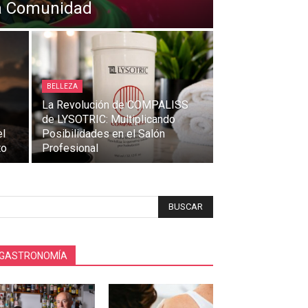
la Comunidad
BELLEZA
La Revolución de COMPALISS
de LYSOTRIC: Multiplicando
el
Posibilidades en el Salón
to
Profesional
BUSCAR
GASTRONOMÍA