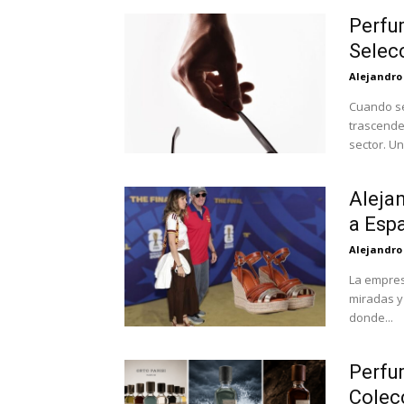
Perfu
Selec
Alejandro
Cuando se
trascende
sector. Un
Aleja
a Espa
Alejandro
La empres
miradas y 
donde...
Perfu
Colec