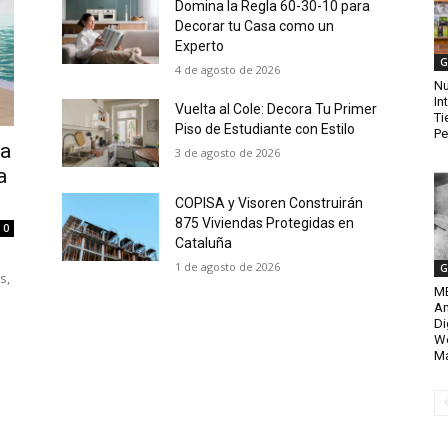
Domina la Regla 60-30-10 para
Decorar tu Casa como un
Experto
G
4 de agosto de 2026
Nu
In
Vuelta al Cole: Decora Tu Primer
Ti
Piso de Estudiante con Estilo
Pe
ra
3 de agosto de 2026
a
COPISA y Visoren Construirán
875 Viviendas Protegidas en
0
Cataluña
1 de agosto de 2026
G
s,
MB
Am
Di
We
Ma