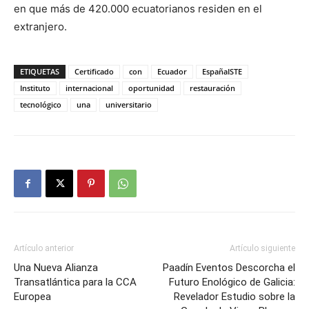
en que más de 420.000 ecuatorianos residen en el
extranjero.
ETIQUETAS
Certificado
con
Ecuador
EspañaISTE
Instituto
internacional
oportunidad
restauración
tecnológico
una
universitario
Artículo anterior
Artículo siguiente
Una Nueva Alianza
Paadín Eventos Descorcha el
Transatlántica para la CCA
Futuro Enológico de Galicia:
Europea
Revelador Estudio sobre la