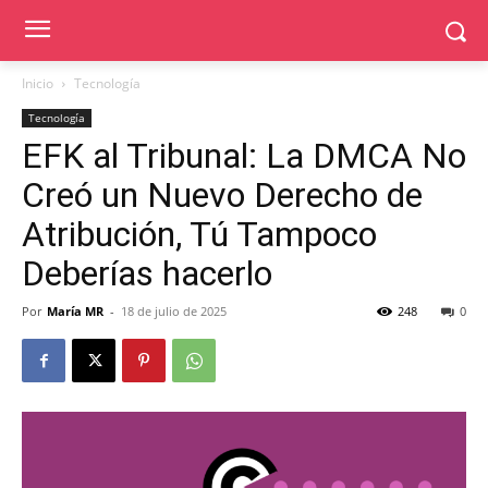
Inicio
Tecnología
Tecnología
EFK al Tribunal: La DMCA No
Creó un Nuevo Derecho de
Atribución, Tú Tampoco
Deberías hacerlo
Por
María MR
-
18 de julio de 2025
248
0