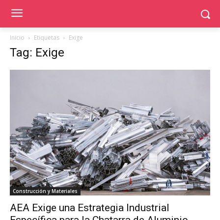
Inicio
Etiquetas
Exige
Tag: Exige
Construcción y Materiales
AEA Exige una Estrategia Industrial