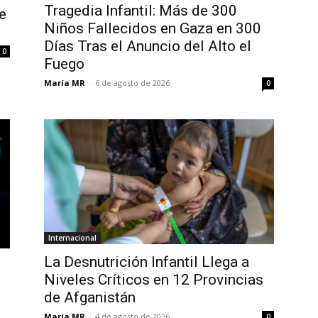
Tragedia Infantil: Más de 300
e
Niños Fallecidos en Gaza en 300
Días Tras el Anuncio del Alto el
0
Fuego
María MR
-
6 de agosto de 2026
0
Internacional
La Desnutrición Infantil Llega a
Niveles Críticos en 12 Provincias
de Afganistán
María MR
-
4 de agosto de 2026
0