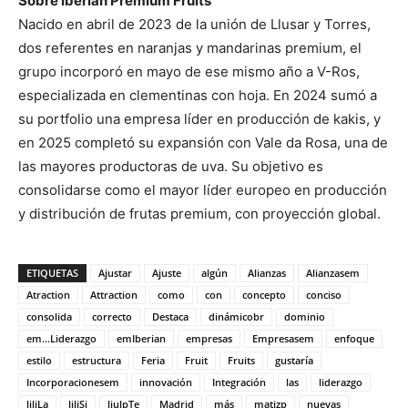
Sobre Iberian Premium Fruits
Nacido en abril de 2023 de la unión de Llusar y Torres,
dos referentes en naranjas y mandarinas premium, el
grupo incorporó en mayo de ese mismo año a V-Ros,
especializada en clementinas con hoja. En 2024 sumó a
su portfolio una empresa líder en producción de kakis, y
en 2025 completó su expansión con Vale da Rosa, una de
las mayores productoras de uva. Su objetivo es
consolidarse como el mayor líder europeo en producción
y distribución de frutas premium, con proyección global.
ETIQUETAS
Ajustar
Ajuste
algún
Alianzas
Alianzasem
Atraction
Attraction
como
con
concepto
conciso
consolida
correcto
Destaca
dinámicobr
dominio
em...Liderazgo
emIberian
empresas
Empresasem
enfoque
estilo
estructura
Feria
Fruit
Fruits
gustaría
Incorporacionesem
innovación
Integración
las
liderazgo
liliLa
liliSi
liulpTe
Madrid
más
matizp
nuevas