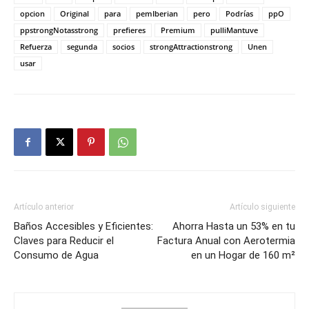
opcion
Original
para
pemIberian
pero
Podrías
ppO
ppstrongNotasstrong
prefieres
Premium
pulliMantuve
Refuerza
segunda
socios
strongAttractionstrong
Unen
usar
Artículo anterior
Artículo siguiente
Baños Accesibles y Eficientes:
Ahorra Hasta un 53% en tu
Claves para Reducir el
Factura Anual con Aerotermia
Consumo de Agua
en un Hogar de 160 m²