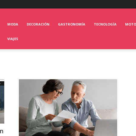
MODA
DECORACIÓN
GASTRONOMÍA
TECNOLOGÍA
MOT
VIAJES
en