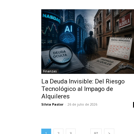
Finanzas
La Deuda Invisible: Del Riesgo
Tecnológico al Impago de
Alquileres
Silvia Pastor
-
26 de julio de 2026
...
1
2
3
97