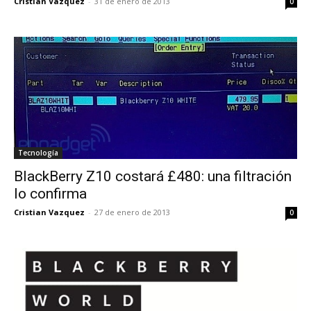
Cristian Vazquez
-
31 de enero de 2013
0
Tecnología
BlackBerry Z10 costará £480: una filtración
lo confirma
Cristian Vazquez
-
27 de enero de 2013
0