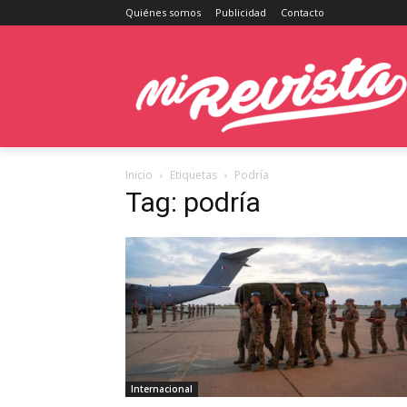
Quiénes somos
Publicidad
Contacto
Inicio
Etiquetas
Podría
Tag: podría
Internacional