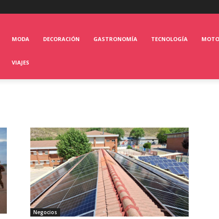
MODA
DECORACIÓN
GASTRONOMÍA
TECNOLOGÍA
MOT
VIAJES
Negocios