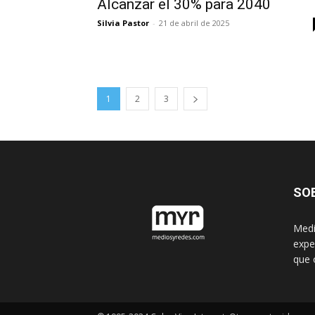
Alcanzar el 30% para 2040
Silvia Pastor
-
21 de abril de 2025
1
2
3
SO
Medi
expe
que 