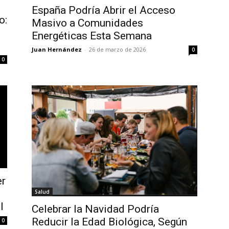
España Podría Abrir el Acceso
o:
Masivo a Comunidades
Energéticas Esta Semana
Juan Hernández
-
26 de marzo de 2026
0
0
er
Salud
l
Celebrar la Navidad Podría
Reducir la Edad Biológica, Según
0