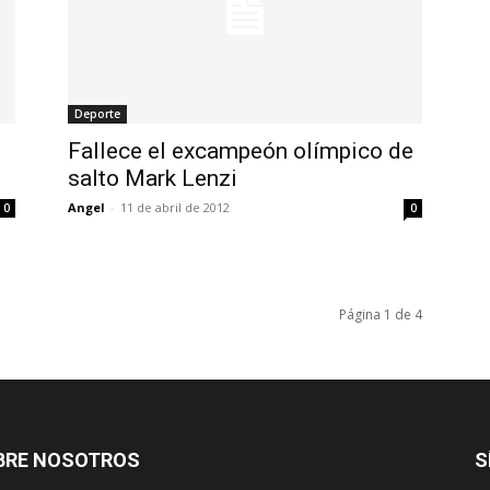
Deporte
Fallece el excampeón olímpico de
salto Mark Lenzi
Angel
-
11 de abril de 2012
0
0
Página 1 de 4
BRE NOSOTROS
S