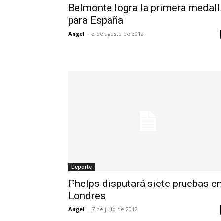
Belmonte logra la primera medall
para España
Angel
-
2 de agosto de 2012
Deporte
Phelps disputará siete pruebas e
Londres
Angel
-
7 de julio de 2012