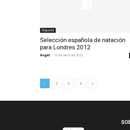
Deporte
Selección española de natación
para Londres 2012
Angel
-
15 de abril de 2012
1
2
3
4
SO