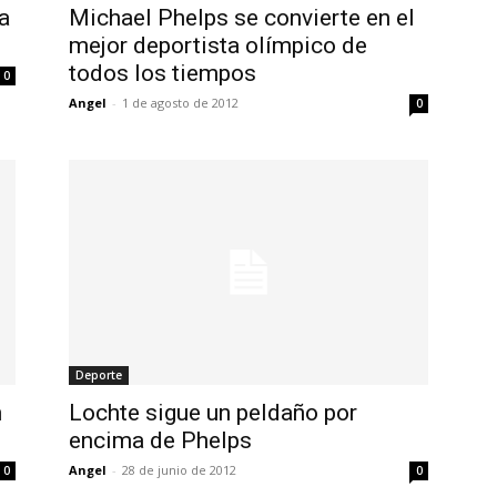
a
Michael Phelps se convierte en el
mejor deportista olímpico de
todos los tiempos
0
Angel
-
1 de agosto de 2012
0
Deporte
n
Lochte sigue un peldaño por
encima de Phelps
Angel
-
28 de junio de 2012
0
0