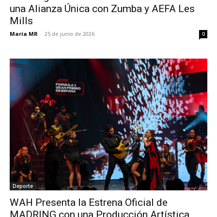
una Alianza Única con Zumba y AEFA Les
Mills
María MR
-
25 de junio de 2026
0
Deporte
WAH Presenta la Estrena Oficial de
MADRING con una Producción Artística