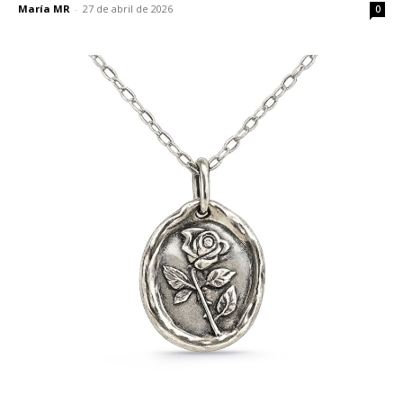
María MR
-
27 de abril de 2026
0