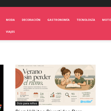
MODA
DECORACIÓN
GASTRONOMÍA
TECNOLOGÍA
MOT
VIAJES
Ocio para niños