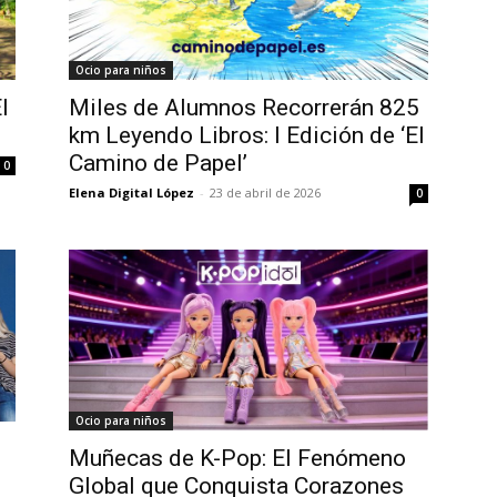
Ocio para niños
l
Miles de Alumnos Recorrerán 825
km Leyendo Libros: I Edición de ‘El
Camino de Papel’
0
Elena Digital López
-
23 de abril de 2026
0
Ocio para niños
Muñecas de K-Pop: El Fenómeno
Global que Conquista Corazones