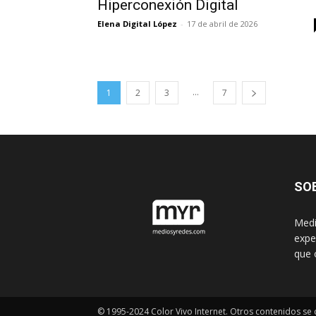
Hiperconexión Digital
Elena Digital López
-
17 de abril de 2026
...
1
2
3
7
SO
Medi
expe
que 
© 1995-2024 Color Vivo Internet. Otros contenidos se c