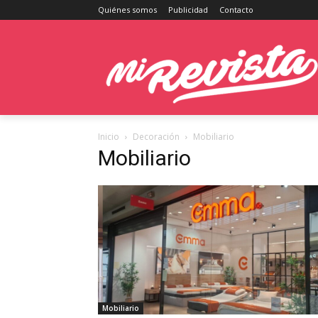
Quiénes somos
Publicidad
Contacto
Inicio
Decoración
Mobiliario
Mobiliario
Mobiliario