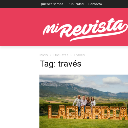
Quiénes somos
Publicidad
Contacto
Inicio
Etiquetas
Través
Tag: través