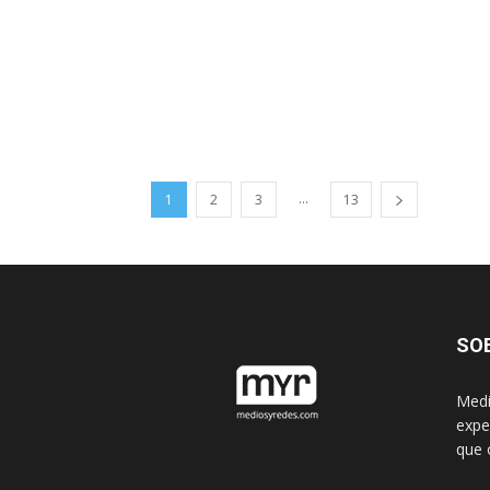
...
1
2
3
13
SO
Medi
expe
que 