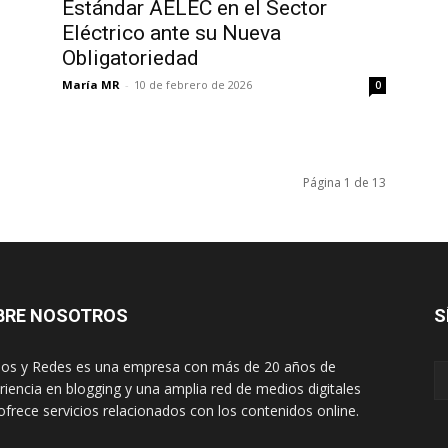
Estándar AELEC en el Sector
Eléctrico ante su Nueva
Obligatoriedad
María MR
-
10 de febrero de 2026
0
Página 1 de 13
BRE NOSOTROS
S
os y Redes es una empresa con más de 20 años de
riencia en blogging y una amplia red de medios digitales
ofrece servicios relacionados con los contenidos online.