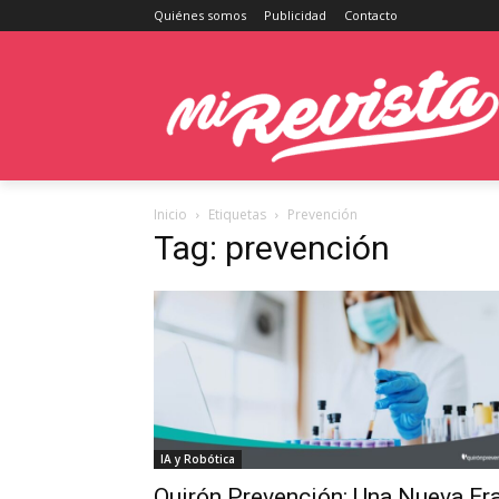
Quiénes somos
Publicidad
Contacto
Inicio
Etiquetas
Prevención
Tag: prevención
IA y Robótica
Quirón Prevención: Una Nueva Er