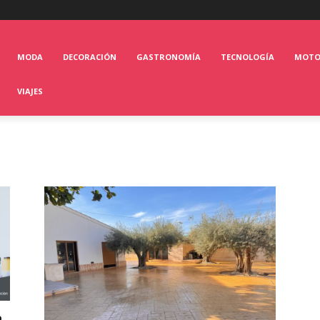
MODA
DECORACIÓN
GASTRONOMÍA
TECNOLOGÍA
MOT
VIAJES
a