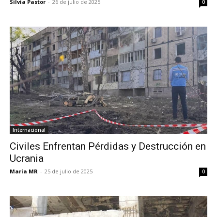
Silvia Pastor
-
26 de julio de 2025
0
Internacional
Civiles Enfrentan Pérdidas y Destrucción en
Ucrania
María MR
-
25 de julio de 2025
0