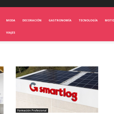
MODA
DECORACIÓN
GASTRONOMÍA
TECNOLOGÍA
MOT
VIAJES
Formación Profesional