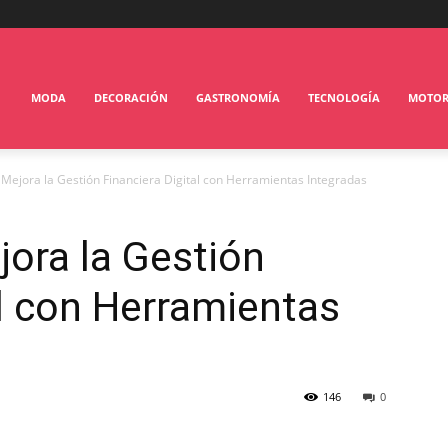
MODA
DECORACIÓN
GASTRONOMÍA
TECNOLOGÍA
MOTO
ejora la Gestión Financiera Digital con Herramientas Integradas
ora la Gestión
al con Herramientas
146
0