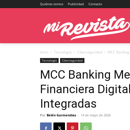
Quiénes somos
Publicidad
Contacto
Inicio
Tecnología
Ciberseguridad
MCC Banking M
Tecnología
Ciberseguridad
MCC Banking Mej
Financiera Digit
Integradas
Por
Belén Garmendiaz
-
14 de mayo de 2026