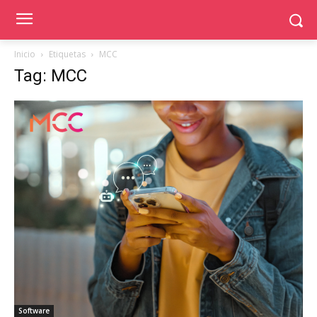
Inicio
Etiquetas
MCC
Tag: MCC
Software