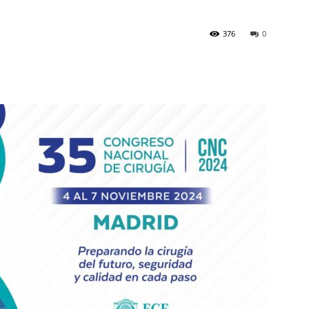
376
0