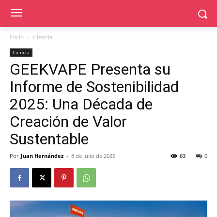
Inicio
Ciencia
Ciencia
GEEKVAPE Presenta su
Informe de Sostenibilidad
2025: Una Década de
Creación de Valor
Sustentable
Por
Juan Hernández
-
8 de julio de 2026
63
0