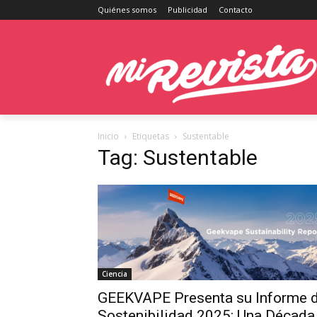
Quiénes somos
Publicidad
Contacto
Inicio
Etiquetas
Sustentable
Tag: Sustentable
Ciencia
GEEKVAPE Presenta su Informe 
Sostenibilidad 2025: Una Década