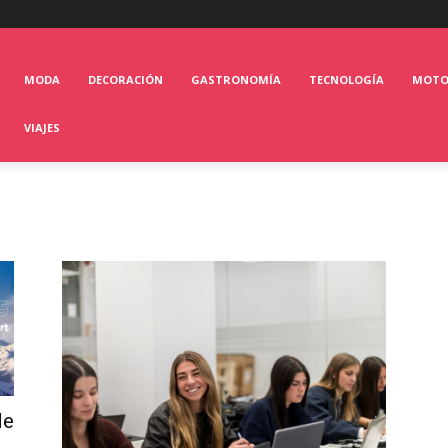
MODA
DECORACIÓN
GASTRONOMÍA
TECNOLOGÍA
MOT
VIAJES
de