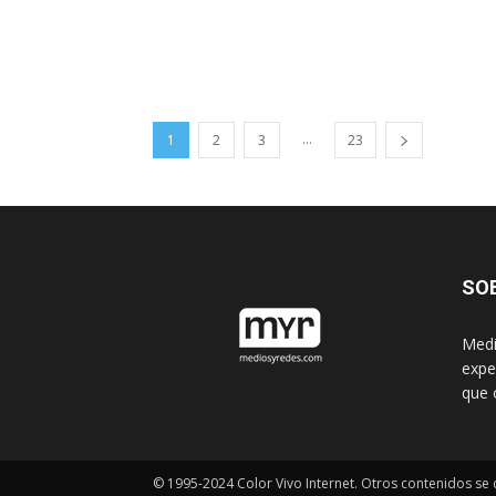
...
1
2
3
23
SO
Medi
expe
que 
© 1995-2024 Color Vivo Internet. Otros contenidos se c