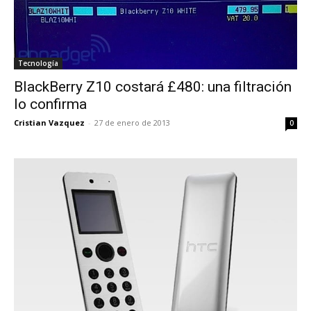
Tecnología
BlackBerry Z10 costará £480: una filtración
lo confirma
Cristian Vazquez
-
27 de enero de 2013
0