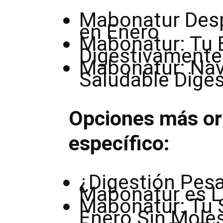
Mabonatur Desp
en Enero
Mabonatur: Tu E
Digestivamente 
Mabonatur: Nav
Saludable Dige
Opciones más ori
específico:
¿Digestión Pesa
Mabonatur es L
Mabonatur: Tu 
Enero Sin Moles