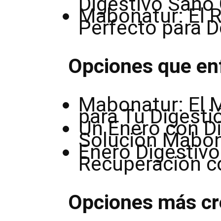
Digestivo Sano
Mabonatur: El 
Perfecto para D
Opciones que enf
Mabonatur: El M
para Tu Digesti
Un Enero con Di
Solución Mabo
Enero Digestivo:
Recuperación 
Opciones más cr