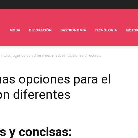
MODA
DECORACIÓN
GASTRONOMÍA
TECNOLOGÍA
MOTO
título, jugando con diferentes matices: Opciones directas...
nas opciones para el
on diferentes
s y concisas: