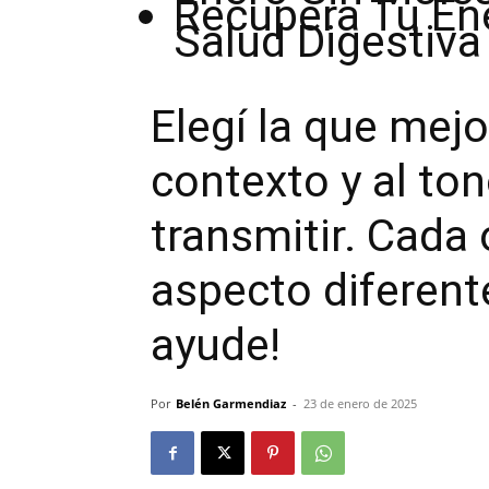
Recupera Tu Ene
Salud Digestiv
Elegí la que mejo
contexto y al to
transmitir. Cada 
aspecto diferent
ayude!
Por
Belén Garmendiaz
-
23 de enero de 2025