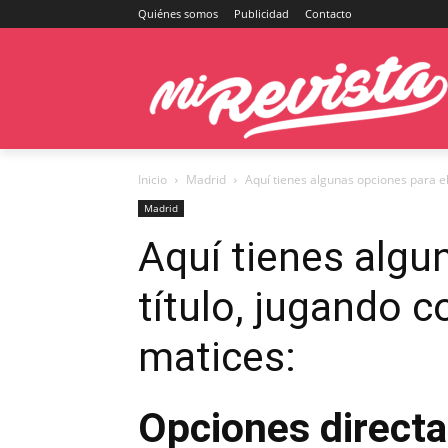
Quiénes somos
Publicidad
Contacto
Inicio
Madrid
Aquí tienes algunas opciones para el 
Madrid
Aquí tienes algu
título, jugando c
matices:
Opciones directa