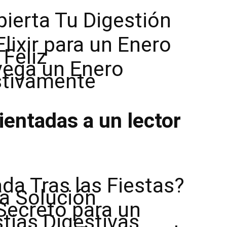
ierta Tu Digestión
lixir para un Enero
Feliz
ega un Enero
stivamente
entadas a un lector
da Tras las Fiestas?
a Solución
Secreto para un
tias Digestivas