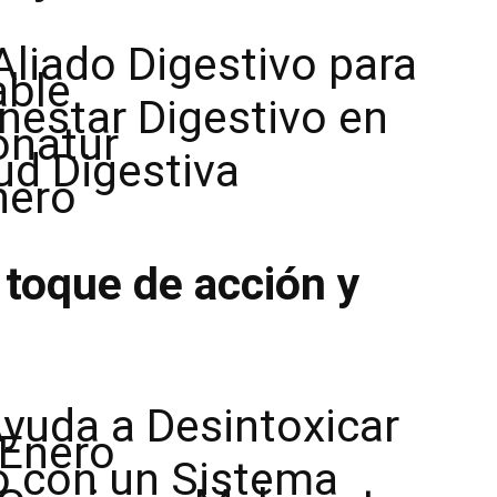
liado Digestivo para
able
nestar Digestivo en
onatur
ud Digestiva
nero
toque de acción y
yuda a Desintoxicar
 Enero
 con un Sistema