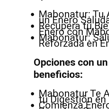
Mabonatur: Tu A
un Enero Salud
Recupera tu Bie
Enero con Mab
Mabonatur: Sal
Reforzada en E
Opciones con un 
beneficios:
Mabonatur Te A
tu Digestión en
Comienza Enero