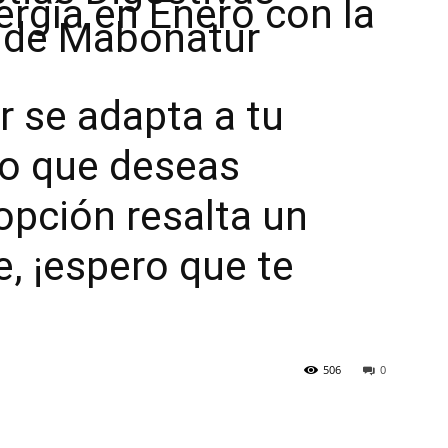
rgía en Enero con la
a de Mabonatur
r se adapta a tu
no que deseas
opción resalta un
e, ¡espero que te
506
0