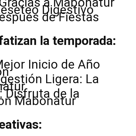
 Gracias a Mabonatur
Reseteo Digestivo
espués de Fiestas
atizan la temporada:
ejor Inicio de Año
ón
gestión Ligera: La
natur
 Disfruta de la
con Mabonatur
eativas: