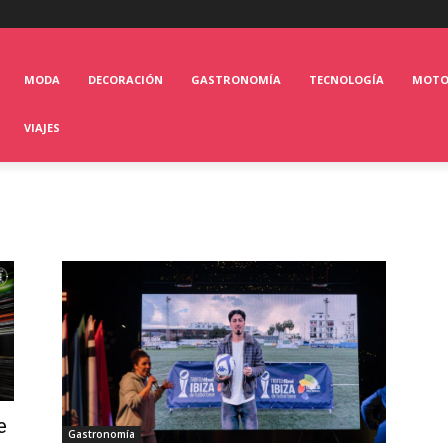
MODA
DECORACIÓN
GASTRONOMÍA
TECNOLOGÍA
MOT
VIAJES
e
Gastronomía