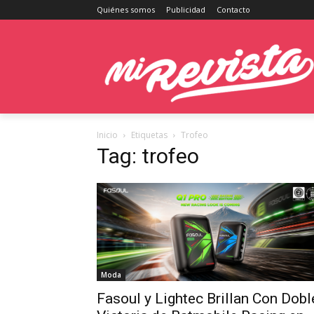
Quiénes somos
Publicidad
Contacto
Inicio
Etiquetas
Trofeo
Tag: trofeo
Moda
Fasoul y Lightec Brillan Con Dobl