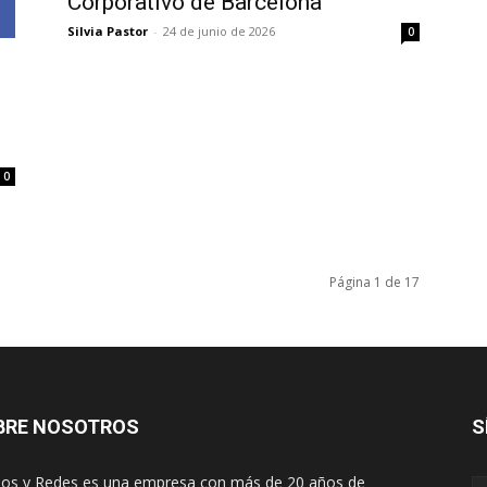
Corporativo de Barcelona
Silvia Pastor
-
24 de junio de 2026
0
0
Página 1 de 17
BRE NOSOTROS
S
os y Redes es una empresa con más de 20 años de