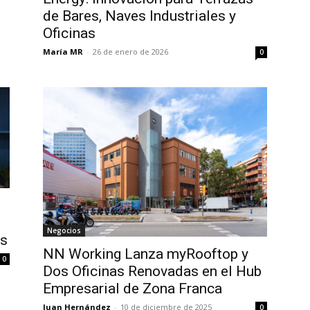
de Bares, Naves Industriales y
Oficinas
María MR
-
26 de enero de 2026
0
Negocios
es
NN Working Lanza myRooftop y
0
Dos Oficinas Renovadas en el Hub
Empresarial de Zona Franca
Juan Hernández
-
10 de diciembre de 2025
0