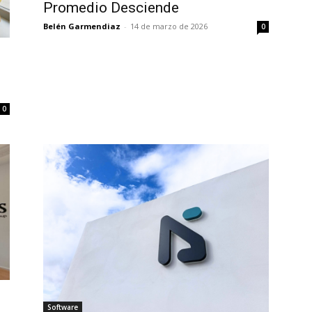
Promedio Desciende
Belén Garmendiaz
-
14 de marzo de 2026
0
l
0
Software