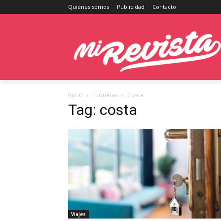
Quiénes somos
Publicidad
Contacto
Inicio
Etiquetas
Costa
Tag: costa
Viajes