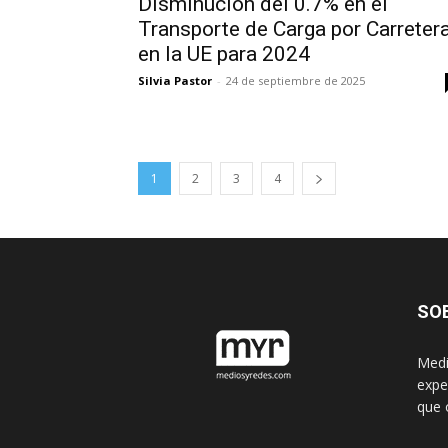
Disminución del 0.7% en el
Transporte de Carga por Carreter
en la UE para 2024
Silvia Pastor
-
24 de septiembre de 2025
1
2
3
4
SO
Medi
expe
que 