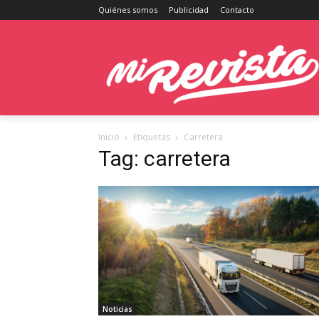
Quiénes somos
Publicidad
Contacto
Inicio
Etiquetas
Carretera
Tag: carretera
Noticias