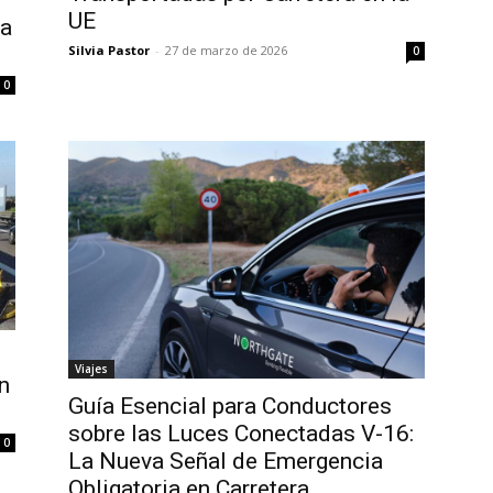
UE
 a
Silvia Pastor
-
27 de marzo de 2026
0
0
Viajes
n
Guía Esencial para Conductores
sobre las Luces Conectadas V-16:
0
La Nueva Señal de Emergencia
Obligatoria en Carretera