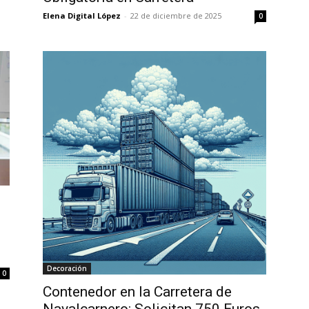
Elena Digital López
-
22 de diciembre de 2025
0
Decoración
0
Contenedor en la Carretera de