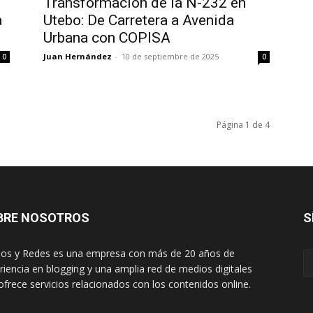
Transformación de la N-232 en
a
Utebo: De Carretera a Avenida
Urbana con COPISA
Juan Hernández
-
10 de septiembre de 2025
0
0
Página 1 de 4
BRE NOSOTROS
S
os y Redes es una empresa con más de 20 años de
riencia en blogging y una amplia red de medios digitales
ofrece servicios relacionados con los contenidos online.