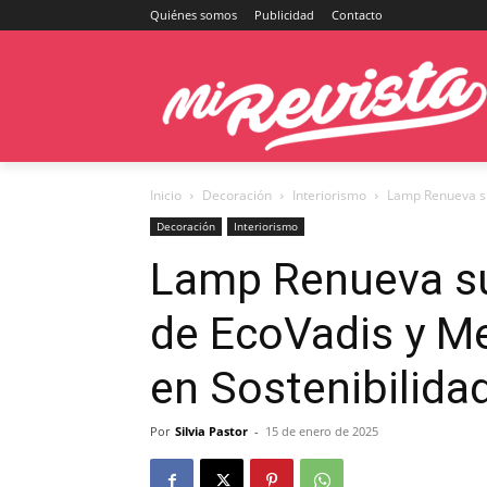
Quiénes somos
Publicidad
Contacto
Inicio
Decoración
Interiorismo
Lamp Renueva su 
Decoración
Interiorismo
Lamp Renueva su
de EcoVadis y M
en Sostenibilida
Por
Silvia Pastor
-
15 de enero de 2025