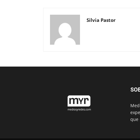
Silvia Pastor
SO
Medi
expe
que 