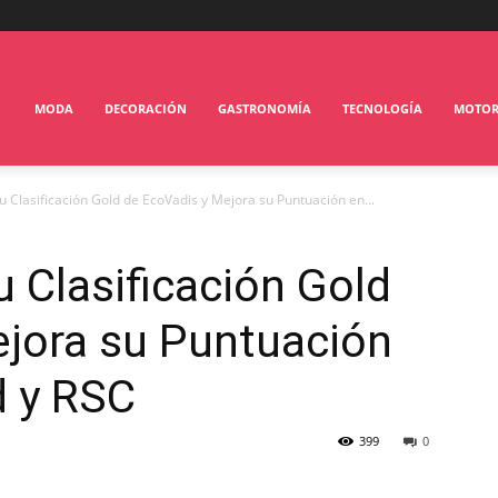
MODA
DECORACIÓN
GASTRONOMÍA
TECNOLOGÍA
MOTO
Clasificación Gold de EcoVadis y Mejora su Puntuación en...
 Clasificación Gold
ejora su Puntuación
d y RSC
399
0