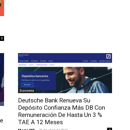
0
Economía
Deutsche Bank Renueva Su
Depósito Confianza Más DB Con
Remuneración De Hasta Un 3 %
ne
TAE A 12 Meses
María MR
-
20 de abril de 2026