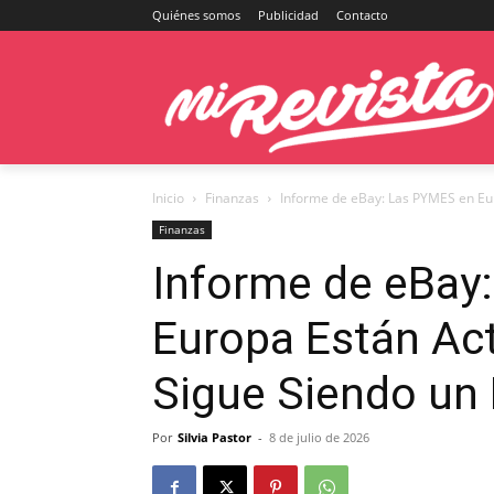
Quiénes somos
Publicidad
Contacto
Inicio
Finanzas
Informe de eBay: Las PYMES en Euro
Finanzas
Informe de eBay
Europa Están Act
Sigue Siendo un
Por
Silvia Pastor
-
8 de julio de 2026