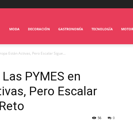
MODA
DECORACIÓN
GASTRONOMÍA
TECNOLOGÍA
MOTO
pa Están Activas, Pero Escalar Sigue...
: Las PYMES en
ivas, Pero Escalar
 Reto
56
0