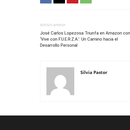
Artículo anterior
José Carlos Lopezosa Triunfa en Amazon co
‘Vive con F.U.E.R.Z.A.’: Un Camino hacia el
Desarrollo Personal
Silvia Pastor