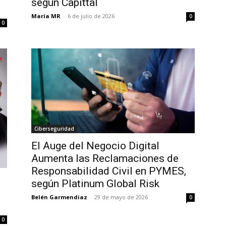
según Capittal
María MR
-
6 de julio de 2026
0
0
Ciberseguridad
El Auge del Negocio Digital
Aumenta las Reclamaciones de
Responsabilidad Civil en PYMES,
según Platinum Global Risk
Belén Garmendiaz
-
29 de mayo de 2026
0
0