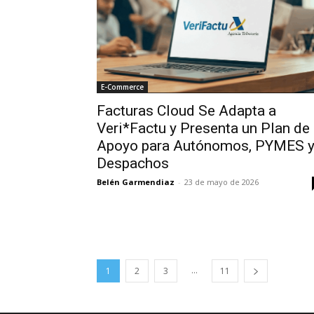
E-Commerce
Facturas Cloud Se Adapta a
Veri*Factu y Presenta un Plan de
Apoyo para Autónomos, PYMES 
Despachos
Belén Garmendiaz
-
23 de mayo de 2026
...
1
2
3
11