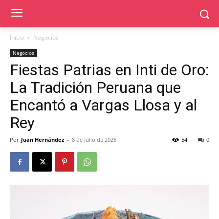
Inicio
Negocios
Negocios
Fiestas Patrias en Inti de Oro:
La Tradición Peruana que
Encantó a Vargas Llosa y al
Rey
Por
Juan Hernández
-
8 de julio de 2026
54
0