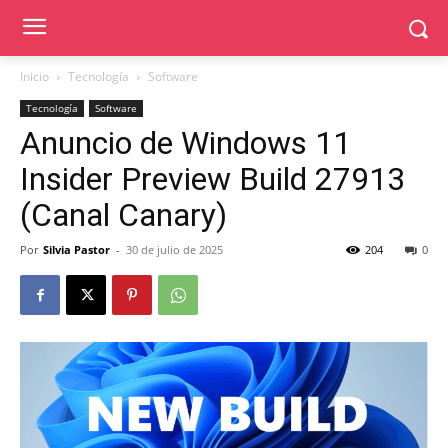
Inicio
Tecnología
Software
Tecnología
Software
Anuncio de Windows 11
Insider Preview Build 27913
(Canal Canary)
Por
Silvia Pastor
-
30 de julio de 2025
204
0