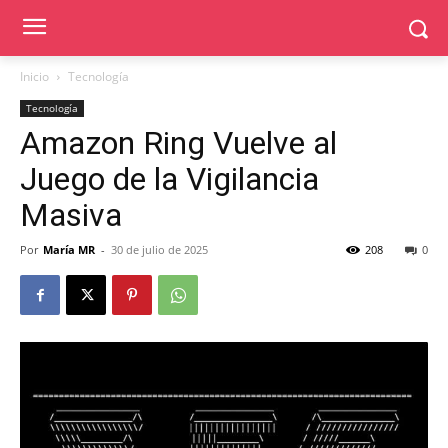
Inicio
Tecnología
Tecnología
Amazon Ring Vuelve al
Juego de la Vigilancia
Masiva
Por
María MR
-
30 de julio de 2025
208
0