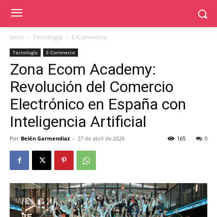
Inicio
Tecnología
E-Commerce
Tecnología
E-Commerce
Zona Ecom Academy:
Revolución del Comercio
Electrónico en España con
Inteligencia Artificial
Por
Belén Garmendiaz
-
27 de abril de 2026
165
0