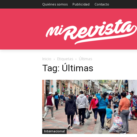
Quiénes somos
Publicidad
Contacto
Inicio
Etiquetas
Últimas
Tag: Últimas
Internacional