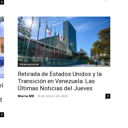
0
Internacional
Retirada de Estados Unidos y la
Transición en Venezuela: Las
el
Últimas Noticias del Jueves
María MR
-
8 de enero de 2026
0
d
0