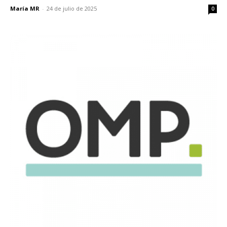
María MR
-
24 de julio de 2025
0