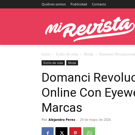
Quiénes somos
Publicidad
Contacto
Inicio
Estilo de vida
Moda
Domanci Revoluciona
Estilo de vida
Moda
Domanci Revoluc
Online Con Eyew
Marcas
Por
Alejandro Perez
-
29 de mayo de 2026