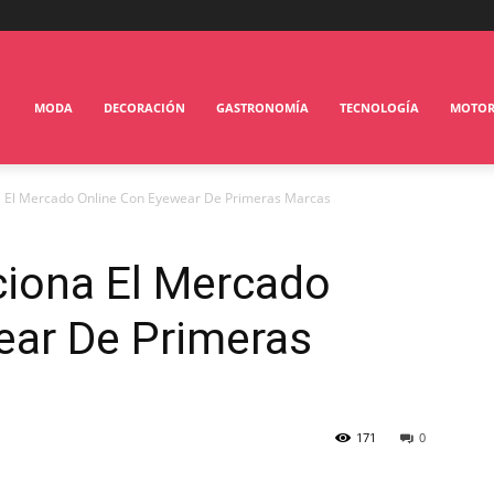
MODA
DECORACIÓN
GASTRONOMÍA
TECNOLOGÍA
MOTO
 El Mercado Online Con Eyewear De Primeras Marcas
iona El Mercado
ear De Primeras
171
0