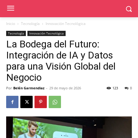
Inicio
Tecnología
Innovación Tecnológica
Tecnología
Innovación Tecnológica
La Bodega del Futuro:
Integración de IA y Datos
para una Visión Global del
Negocio
Por
Belén Garmendiaz
-
29 de mayo de 2026
123
0