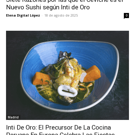
Nuevo Sushi según Inti de Oro
Elena Digital López
-
18 de agosto de 2025
0
Madrid
Inti De Oro: El Precursor De La Cocina
Peruana En Europa Celebra Las Fiestas