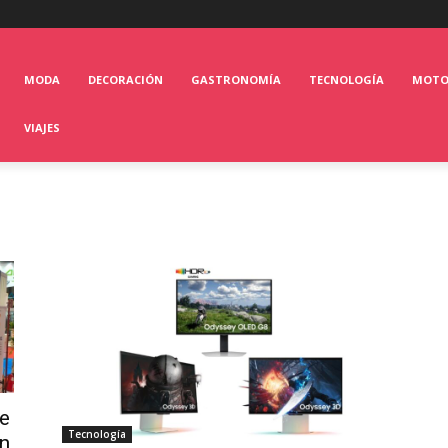
MODA
DECORACIÓN
GASTRONOMÍA
TECNOLOGÍA
MOT
VIAJES
e
Tecnología
en