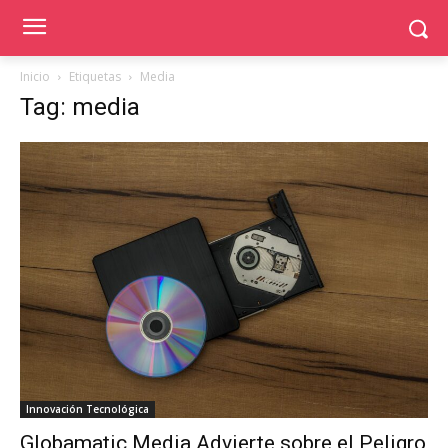
Inicio
Etiquetas
Media
Tag: media
Innovación Tecnológica
Globamatic Media Advierte sobre el Peligro