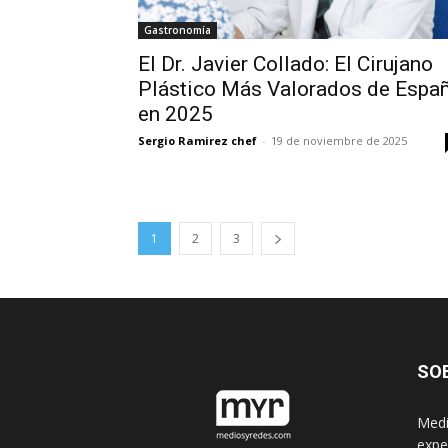
Gastronomía
El Dr. Javier Collado: El Cirujano
Plástico Más Valorados de Espa
en 2025
Sergio Ramirez chef
-
19 de noviembre de 2025
1
2
3
SO
Medi
expe