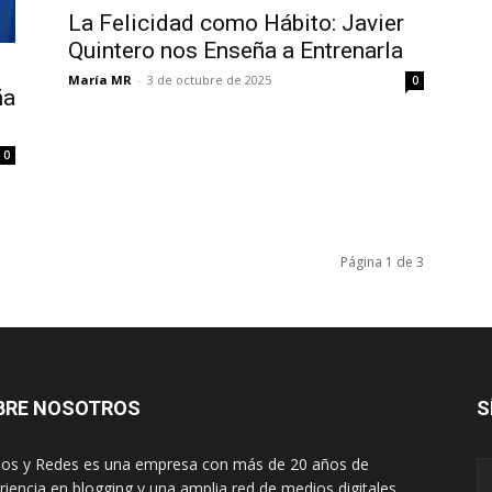
La Felicidad como Hábito: Javier
Quintero nos Enseña a Entrenarla
María MR
-
3 de octubre de 2025
0
ña
0
Página 1 de 3
BRE NOSOTROS
S
os y Redes es una empresa con más de 20 años de
riencia en blogging y una amplia red de medios digitales