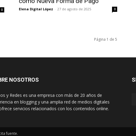
como Nueva Forma de Pago
Elena Digital López
-
27 de agosto de 2025
0
0
Página 1 de 5
BRE NOSOTROS
S
os y Redes es una empresa con más de 20 años de
riencia en blogging y una amplia red de medios digitales
ofrece servicios relacionados con los contenidos online.
ita fuente.