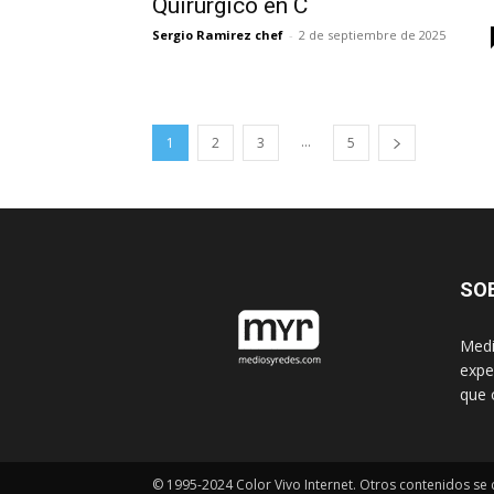
Quirúrgico en C
Sergio Ramirez chef
-
2 de septiembre de 2025
...
1
2
3
5
SO
Medi
expe
que 
© 1995-2024 Color Vivo Internet. Otros contenidos se c