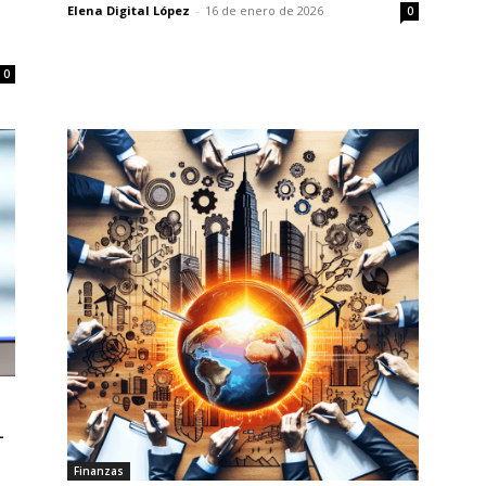
Elena Digital López
-
16 de enero de 2026
0
0
L
Finanzas