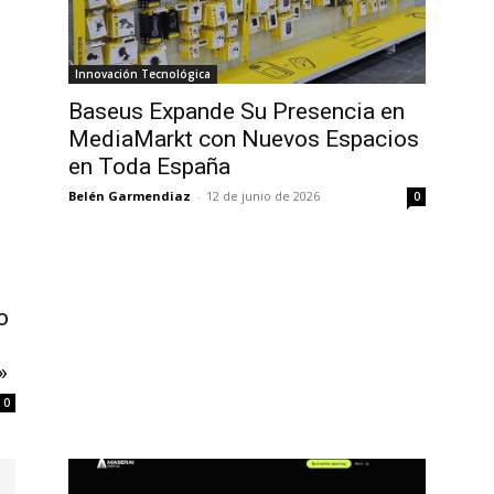
Innovación Tecnológica
Baseus Expande Su Presencia en
MediaMarkt con Nuevos Espacios
en Toda España
Belén Garmendiaz
-
12 de junio de 2026
0
o
»
0