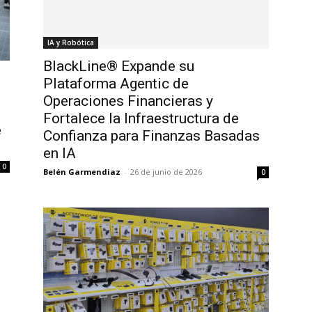
IA y Robótica
BlackLine® Expande su
Plataforma Agentic de
Operaciones Financieras y
Fortalece la Infraestructura de
e
Confianza para Finanzas Basadas
en IA
0
Belén Garmendiaz
-
26 de junio de 2026
0