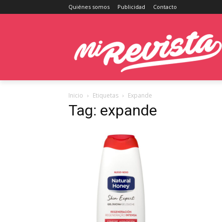
Quiénes somos
Publicidad
Contacto
Inicio
Etiquetas
Expande
Tag: expande